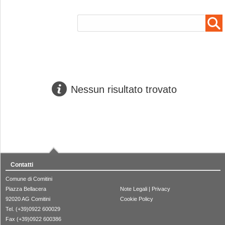
Nessun risultato trovato
Contatti
Comune di Comitini
Piazza Bellacera
Note Legali
|
Privacy
92020 AG Comitini
Cookie Policy
Tel. (+39)0922 600029
Fax (+39)0922 600386