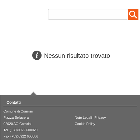
Nessun risultato trovato
Contatti
Comune di Comitini
Piazza Bellacera
Note Legali
|
Privacy
92020 AG Comitini
Cookie Policy
Tel. (+39)0922 600029
Fax (+39)0922 600386